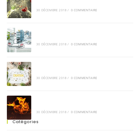
Cras feugiat semper justo
30 DÉCEMBRE 2018
/
0 COMMENTAIRE
Integer at augue ut urna
30 DÉCEMBRE 2018
/
0 COMMENTAIRE
Aenean scelerisque elit
30 DÉCEMBRE 2018
/
0 COMMENTAIRE
Vivamus tortor magna
30 DÉCEMBRE 2018
/
0 COMMENTAIRE
Catégories
Graphic Design