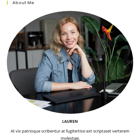
About Me
LAUREN
At vix patrioque scribentur at fugitertissi ext scriptaset verterem
molestiae.