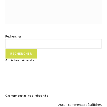
Rechercher
RECHERCHER
Articles récents
Bonjour tout le monde !
Vel blandit libero sodales
Cras feugiat semper justo
Integer at augue ut urna
Aenean scelerisque elit
Commentaires récents
Aucun commentaire à afficher.